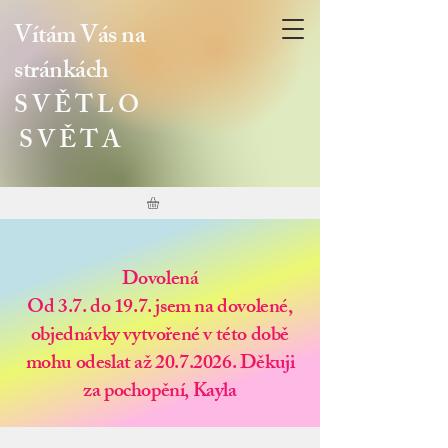
Vítám Vás na
stránkách
S V Ě T L O
S V Ě T A
Dovolená
Od 3.7. do 19.7. jsem na dovolené,
objednávky vytvořené v této době
mohu odeslat až 20.7.2026. Děkuji
za pochopění, Kayla