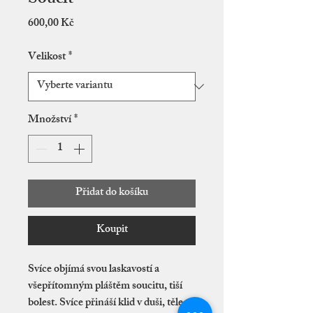
Cena
600,00 Kč
Velikost
*
Množství
*
Přidat do košíku
Koupit
Svíce objímá svou laskavostí a
všepřítomným pláštěm soucitu, tiší
bolest. Svíce přináší klid v duši, těle a