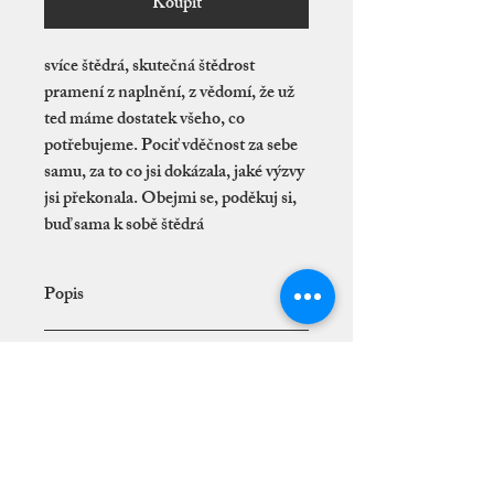
Koupit
svíce štědrá, skutečná štědrost
pramení z naplnění, z vědomí, že už
ted máme dostatek všeho, co
potřebujeme. Pociť vděčnost za sebe
samu, za to co jsi dokázala, jaké výzvy
jsi překonala. Obejmi se, poděkuj si,
buď sama k sobě štědrá
Popis
Pro správné hoření svíce doporučuji svíci
Doručení
nechat hořet min.3 - 5 hodin, a před
každým zapálením zkrátit knot na cca 0,4
Zásilky odesíláme prostřednictvím služby
mm.
Reklamace a vrácení zboží
Packeta nebo Balíkovna. Po odeslání
obdržíte sledovací číslo pro snadné
Pokud nejste s nákupem spokojeni,
sledování vaší zásilky. Doba doručení se
kontaktujte nás prosím do 14 dnů od