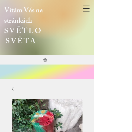
Vítám Vás na
stránkách
S V Ě T L O
S V Ě T A